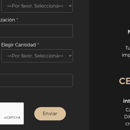
ización
Elegir Cantidad
T
imp
C
in
Ca
DX
cr