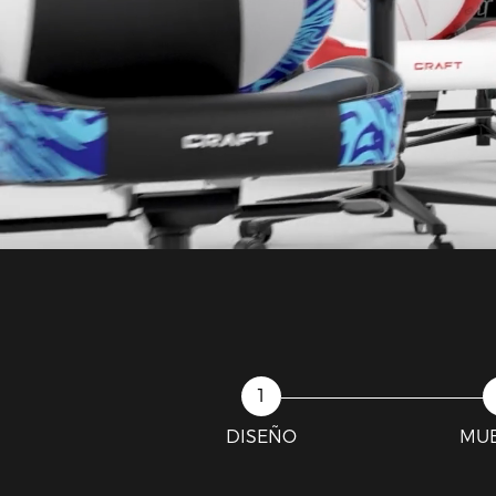
DISEÑO
MU