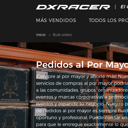
El 
MÁS VENDIDOS
TODOS LOS PR
Inicio
Bulk-orders
Pedidos al Por May
¡Compre al por mayor y ahorre más! Nue
servicios de compras al por mayor podrí
a las comunidades, grupos, organizadore
eventos y marcas corporativas a promoci
eventos y expandir su negocio. Nuestro 
de pedidos al por mayor es siempre fluid
oportuno y profesional. Puede confiar e
para que le entregue exactamente lo qu