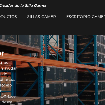
Creador de la Silla Gamer
ODUCTOS
SILLAS GAMER
ESCRITORIO GAME
or
stros
an ayudar
s de
onar sus
proceso
o,
n DXRacer
e desea